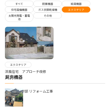
すべて
厨房機器
給湯機器
住宅設備機器
ガス衣類乾燥機
エクステリア
太陽光発電・蓄電
その他
池
エクステリア
洋風住宅 アプローチ改修
厨房機器
Y邸 リフォーム工事